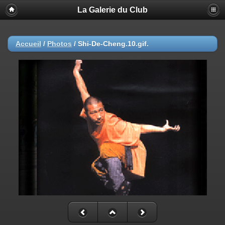
La Galerie du Club
Accueil
/
Photos
/
Shi-De-Cheng.10.gif.